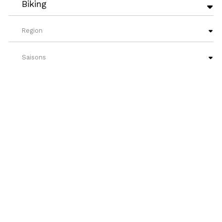
Biking
Region
Saisons
French Level
?
Nos attraits
9 RÉSULTAT(S)