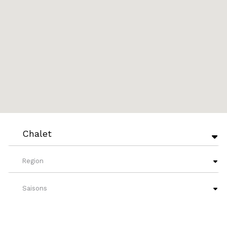
Chalet
Region
Saisons
French Level
?