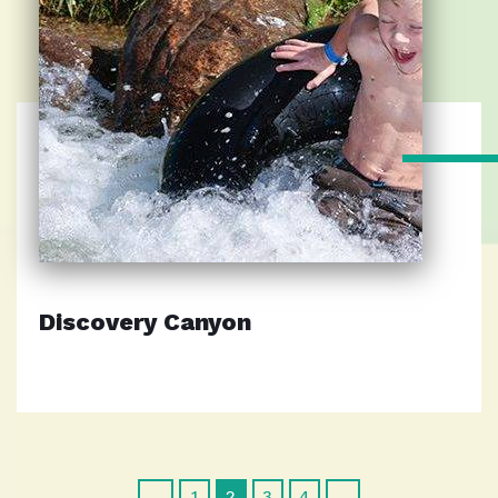
Discovery Canyon
1
2
3
4