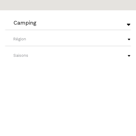
Camping
Région
Saisons
Niveaux de français
?
Nos attraits