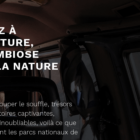
Z À
NTURE,
MBIOSE
LA NATURE
ouper le souffle, trésors
toires captivantes,
inoubliables, voilà ce que
nt les parcs nationaux de