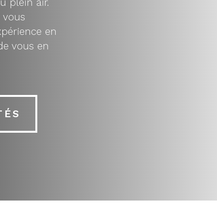
 plein air.
 vous
xpérience en
de vous en
TÉS