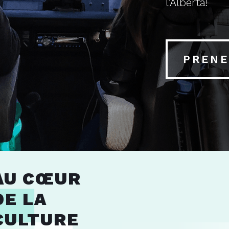
l’Alberta!
PRENE
AU CŒUR
DE LA
CULTURE