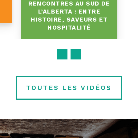
U
RENCONTRES AU SUD DE
E
L’ALBERTA : ENTRE
HISTOIRE, SAVEURS ET
HOSPITALITÉ
TOUTES LES VIDÉOS