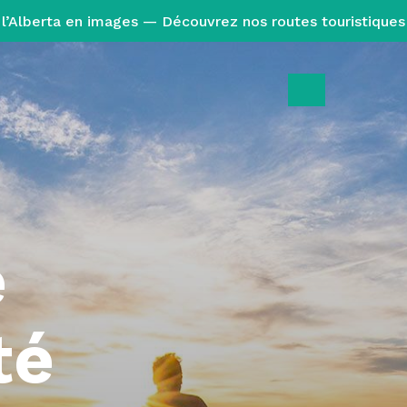
l’Alberta en images — Découvrez nos routes touristiques
e
té