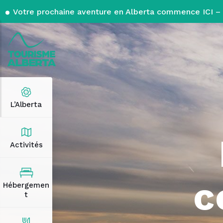
Votre prochaine aventure en Alberta commence ICI – 
L’Alberta
Activités
c
Hébergemen
t