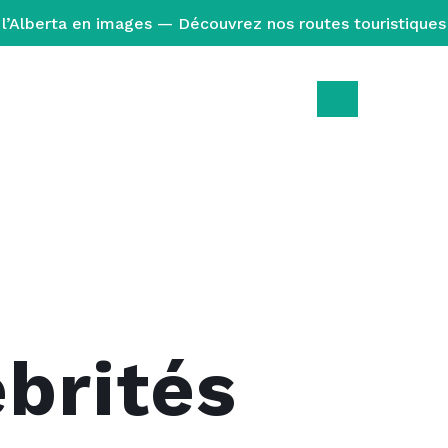
l’Alberta en images — Découvrez nos routes touristiques
A
brités