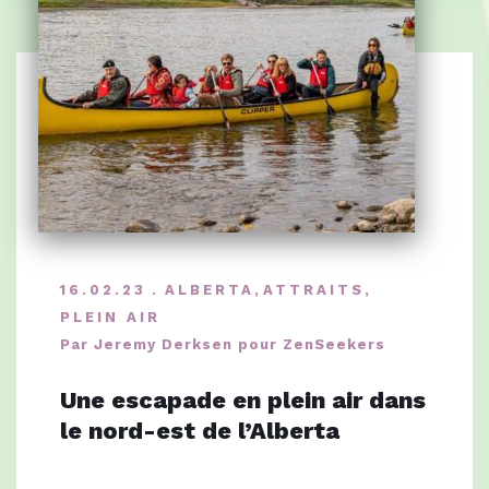
16.02.23
ALBERTA
,
ATTRAITS
,
PLEIN AIR
Par Jeremy Derksen pour ZenSeekers
Une escapade en plein air dans
le nord-est de l’Alberta