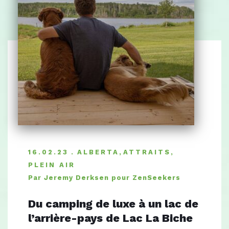
16.02.23
ALBERTA
,
ATTRAITS
,
PLEIN AIR
Par Jeremy Derksen pour ZenSeekers
Du camping de luxe à un lac de
l’arrière-pays de Lac La Biche