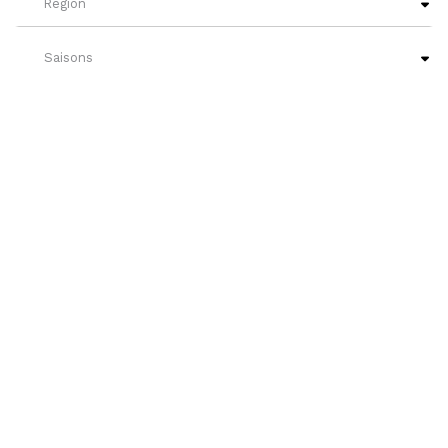
Région
Saisons
Niveaux de français
?
Nos attraits
SUIVANT
243 RÉSULTAT(S)