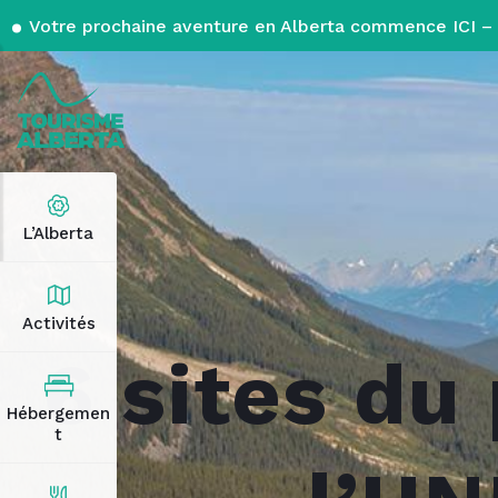
Votre prochaine aventure en Alberta commence ICI – 
L’Alberta
Activités
6 sites du
Hébergemen
t