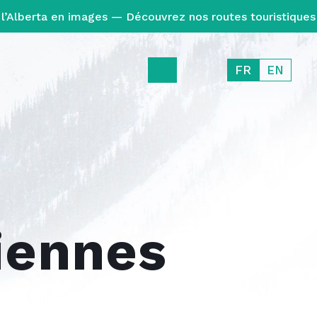
l’Alberta en images — Découvrez nos routes touristiques
FR
EN
iennes