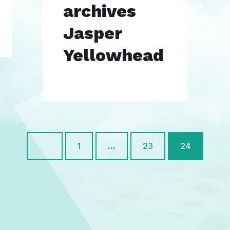
archives
Jasper
Yellowhead
1
…
23
24