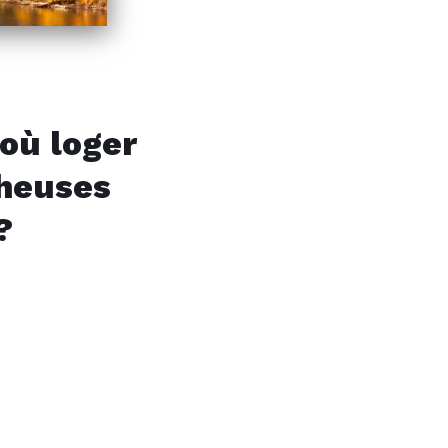
où loger
cheuses
?