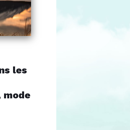
ns les
, mode