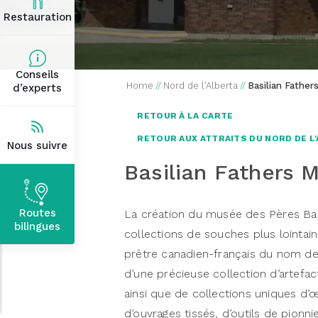
Restauration
Conseils
Home
//
Nord de l'Alberta
//
Basilian Fathe
d’experts
RETOUR À LA CARTE
RETOUR AUX ATTRAITS DU NORD DE L
Nous suivre
Basilian Fathers
Routes
La création du musée des Pères Bas
bilingues
collections de souches plus lointai
prêtre canadien-français du nom de
d’une précieuse collection d’artefact
ainsi que de collections uniques d’
d’ouvrages tissés, d’outils de pionnie