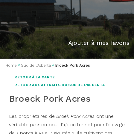
Ajouter à mes favoris
Home
//
Sud de l'Alberta
//
Broeck Pork Acres
RETOUR À LA CARTE
RETOUR AUX ATTRAITS DU SUD DE L'ALBERTA
Broeck Pork Acres
Les propriétaires de
Broek Pork Acres
ont une
véritable passion pour l’agriculture et pour l’élevage
de « porcs à valeur ajoutée ». Ils cultivent des