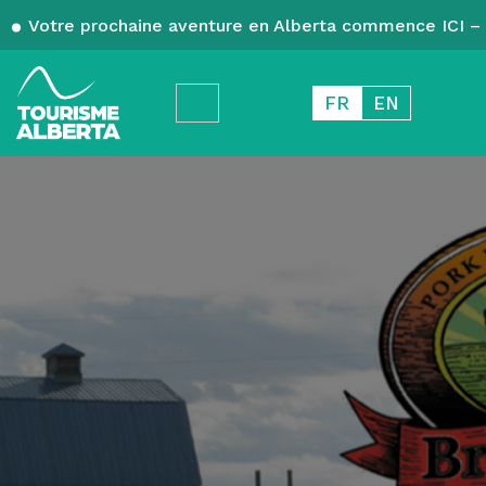
Votre prochaine aventure en Alberta commence ICI – 
FR
EN