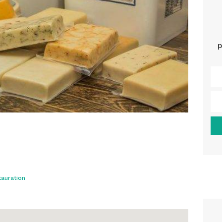
p
auration