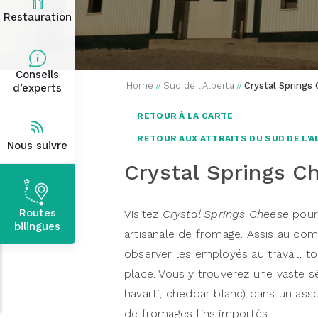
Restauration
Conseils
Home
//
Sud de l'Alberta
//
Crystal Springs
d’experts
RETOUR À LA CARTE
RETOUR AUX ATTRAITS DU SUD DE L'
Nous suivre
Crystal Springs C
Routes
Visitez
Crystal Springs Cheese
pour 
bilingues
artisanale de fromage. Assis au co
observer les employés au travail, to
place. Vous y trouverez une vaste sé
havarti, cheddar blanc) dans un ass
de fromages fins importés.