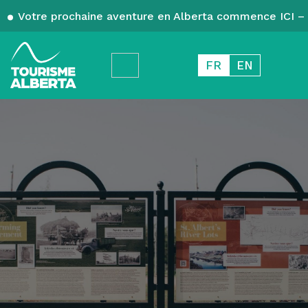
Votre prochaine aventure en Alberta commence ICI – 
FR
EN