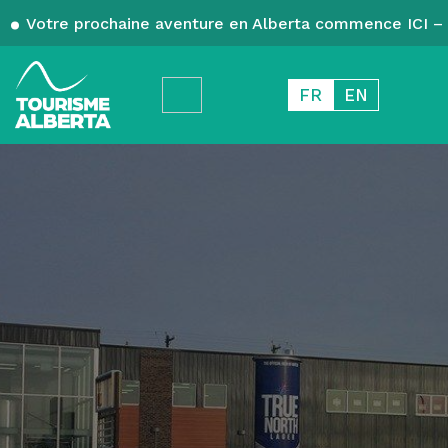
Votre prochaine aventure en Alberta commence ICI – 
FR
EN