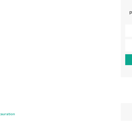
p
auration