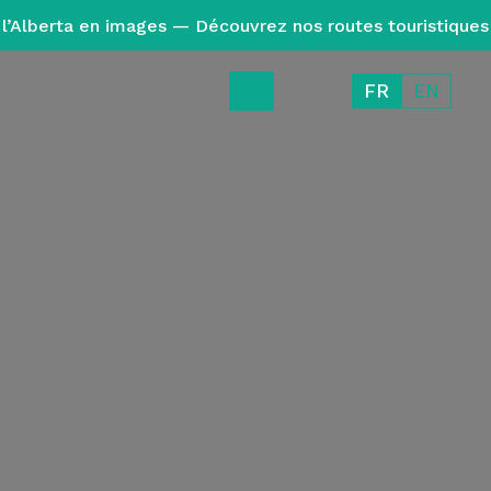
l’Alberta en images — Découvrez nos routes touristiques
FR
EN