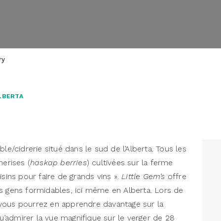
ry
ALBERTA
ble/cidrerie situé dans le sud de l’Alberta. Tous les
merises (
haskap berries
) cultivées sur la ferme
isins pour faire de grands vins ».
Little Gem’s
offre
s gens formidables, ici même en Alberta. Lors de
e, vous pourrez en apprendre davantage sur la
qu’admirer la vue magnifique sur le verger de 28