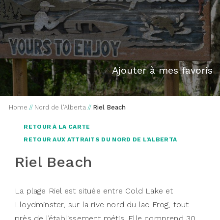
Ajouter à mes favoris
Home
//
Nord de l'Alberta
//
Riel Beach
RETOUR À LA CARTE
RETOUR AUX ATTRAITS DU NORD DE L'ALBERTA
Riel Beach
La plage Riel est située entre Cold Lake et
Lloydminster, sur la rive nord du lac Frog, tout
près de l’établissement métis. Elle comprend 30