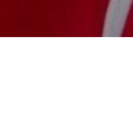
ARTICLE PRÉCÉDENT
ARTICLE SUIVANT
Je jette un coup d’œil au-delà du bout de mes skis