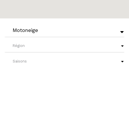
Motoneige
Région
Saisons
Niveaux de français
?