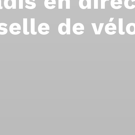
dis en dire
selle de vél