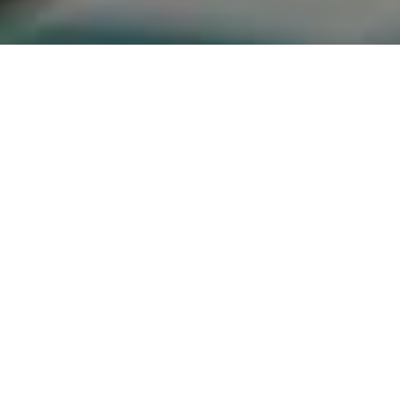
ARTICLE PRÉCÉDENT
ARTICLE SUIVANT
À Edmonton, l’été, on ressent une véritable
effervescence et un esprit communautaire. Les amis
et la famille rivalisent des mois à l’avance pour
réserver notre chambre d’amis afin d’assister à leurs