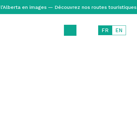
l’Alberta en images — Découvrez nos routes touristiques
FR
EN