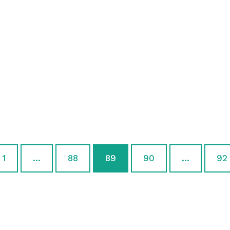
1
…
88
89
90
…
92