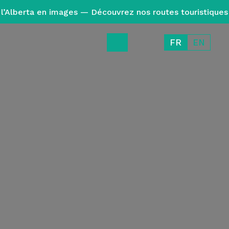
l’Alberta en images — Découvrez nos routes touristiques
FR
EN