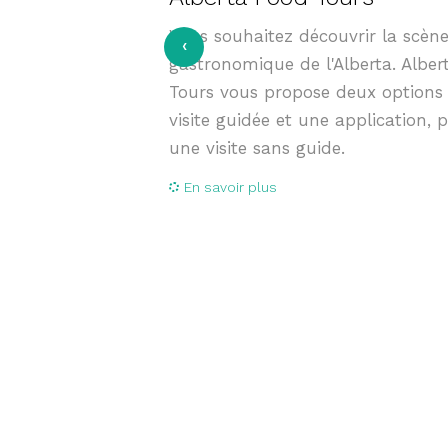
Vous souhaitez découvrir la scèn
‹
gastronomique de l'Alberta. Alber
Tours vous propose deux options 
visite guidée et une application, 
une visite sans guide.
En savoir plus
heur, Pedal
ir les
d de son
.