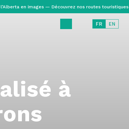
l’Alberta en images — Découvrez nos routes touristiques
FR
EN
alisé à
rons