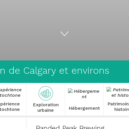
on de Calgary et environs
périence
Patrimoin
Exploration
Hébergement
tochtone
histoi
urbaine
Banded Peak Brewing