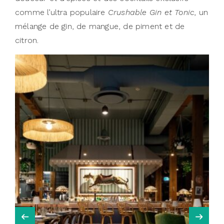
comme l’ultra populaire
Crushable Gin
et Tonic
, un
mélange de gin, de mangue, de piment et de
citron.