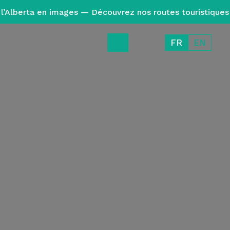
l’Alberta en images — Découvrez nos routes touristiques
FR
EN