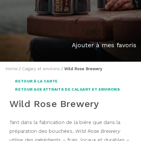
Ajouter à mes favoris
Home
//
Calgary et environs
//
Wild Rose Brewery
RETOUR À LA CARTE
RETOUR AUX ATTRAITS DE CALGARY ET ENVIRONS
Wild Rose Brewery
Tant dans la fabrication de la bière que dans la
préparation des bouchées,
Wild Rose Brewery
utilise des ingrédients – frais, locaux et durables –