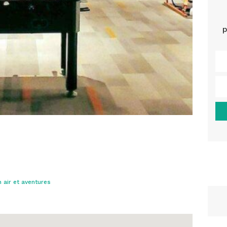
p
n air et aventures