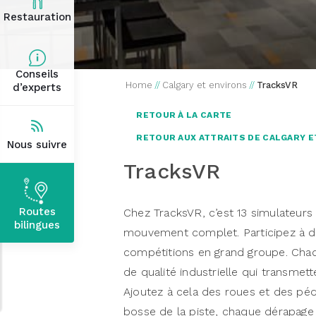
Restauration
Conseils
Home
//
Calgary et environs
//
TracksVR
d’experts
RETOUR À LA CARTE
RETOUR AUX ATTRAITS DE CALGARY E
Nous suivre
TracksVR
Routes
Chez TracksVR, c’est 13 simulateurs 
bilingues
mouvement complet. Participez à des
compétitions en grand groupe. Chaq
de qualité industrielle qui transme
Ajoutez à cela des roues et des péd
bosse de la piste, chaque dérapage