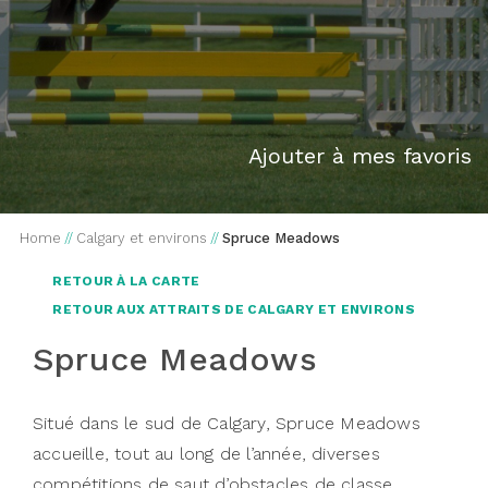
Ajouter à mes favoris
Home
//
Calgary et environs
//
Spruce Meadows
RETOUR À LA CARTE
RETOUR AUX ATTRAITS DE CALGARY ET ENVIRONS
Spruce Meadows
Situé dans le sud de Calgary, Spruce Meadows
accueille, tout au long de l’année, diverses
compétitions de saut d’obstacles de classe