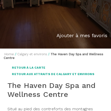
Ajouter à mes favoris
Home
//
Calgary et environs
//
The Haven Day Spa and Wellness
Centre
RETOUR À LA CARTE
RETOUR AUX ATTRAITS DE CALGARY ET ENVIRONS
The Haven Day Spa and
Wellness Centre
Situé au pied des contreforts des montagnes