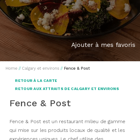
Ajouter à mes favoris
Home
//
Calgary et environs
//
Fence & Post
RETOUR À LA CARTE
RETOUR AUX ATTRAITS DE CALGARY ET ENVIRONS
Fence & Post
Fence & Post est un restaurant milieu de gamme
qui mise sur les produits locaux de qualité et les
expériences uniques. Le chef utilise des