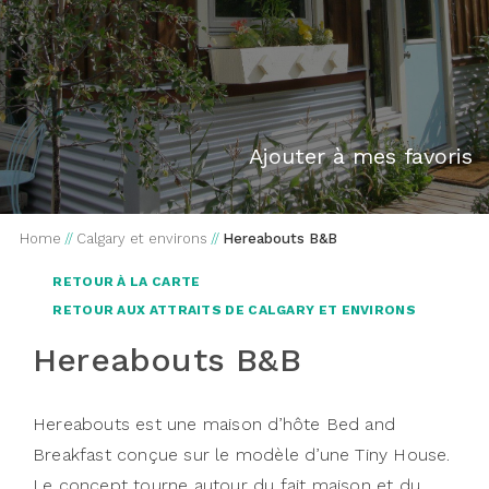
Ajouter à mes favoris
Home
//
Calgary et environs
//
Hereabouts B&B
RETOUR À LA CARTE
RETOUR AUX ATTRAITS DE CALGARY ET ENVIRONS
Hereabouts B&B
Hereabouts est une maison d’hôte Bed and
Breakfast conçue sur le modèle d’une Tiny House.
Le concept tourne autour du fait maison et du