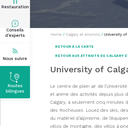
Restauration
Conseils
Home
//
Calgary et environs
//
University o
d’experts
RETOUR À LA CARTE
RETOUR AUX ATTRAITS DE CALGARY E
Nous suivre
University of Cal
Routes
Le centre de plein air de l’Universi
bilingues
et anime des activités depuis plus d
Calgary, à seulement cinq minutes d
des Rocheuses. Louez des skis, des
du matériel d’alpinisme, de l’équip
vélos de montagne, des vélos à pne