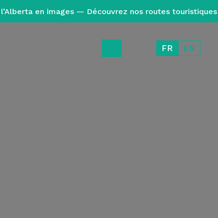
l’Alberta en images — Découvrez nos routes touristiques
FR
EN