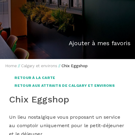
Ajouter à mes favoris
Home
//
Calgary et environs
//
Chix Eggshop
RETOUR À LA CARTE
RETOUR AUX ATTRAITS DE CALGARY ET ENVIRONS
Chix Eggshop
Un lieu nostalgique vous proposant un service
au comptoir uniquement pour le petit-déjeuner
et le déjeuner.