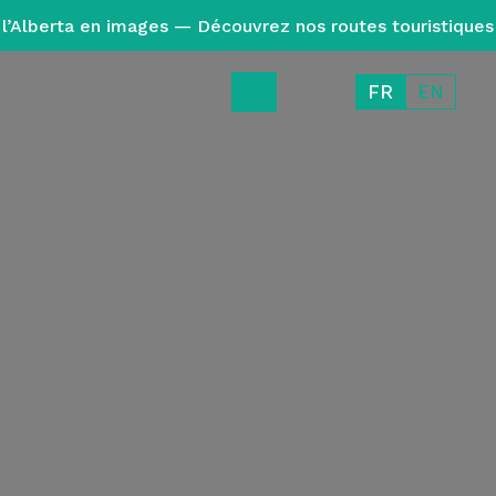
l’Alberta en images — Découvrez nos routes touristiques
FR
EN