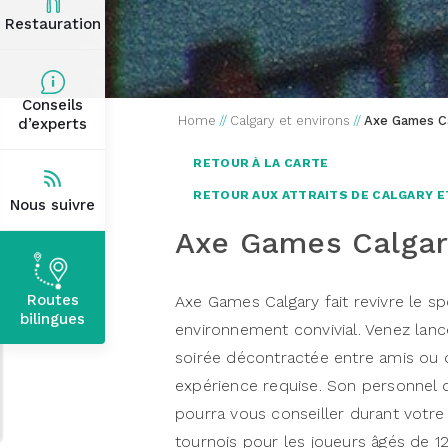
Restauration
Conseils
Home
//
Calgary et environs
//
Axe Games C
d’experts
RETOUR À LA CARTE
RETOUR AUX ATTRAITS DE CALGARY E
Nous suivre
Axe Games Calgar
Routes
Axe Games Calgary fait revivre le sp
bilingues
environnement convivial. Venez lanc
soirée décontractée entre amis ou 
expérience requise. Son personnel q
pourra vous conseiller durant votre
tournois pour les joueurs âgés de 12