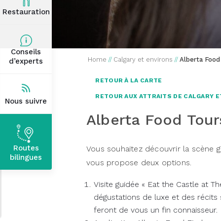
Restauration
Conseils
Home
//
Calgary et environs
//
Alberta Food
d’experts
RETOUR À LA CARTE
RETOUR AUX ATTRAITS DE CALGARY E
Nous suivre
Alberta Food Tour
Routes
Vous souhaitez découvrir la scène g
bilingues
vous propose deux options.
Visite guidée « Eat the Castle at 
dégustations de luxe et des récits su
feront de vous un fin connaisseur.