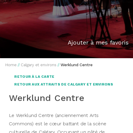
Ajouter à mes favoris
Home
//
Calgary et environs
//
Werklund Centre
RETOUR À LA CARTE
RETOUR AUX ATTRAITS DE CALGARY ET ENVIRONS
Werklund Centre
Le Werklund Centre (anciennement Arts
Commons) est le cœur battant de la scène
culturelle de Calgary. Occupant un pâté de