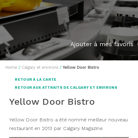
Ajouter à mes favoris
Home
//
Calgary et environs
//
Yellow Door Bistro
RETOUR À LA CARTE
RETOUR AUX ATTRAITS DE CALGARY ET ENVIRONS
Yellow Door Bistro
Yellow Door Bistro a été nommé meilleur nouveau
restaurant en 2013 par Calgary Magazine.