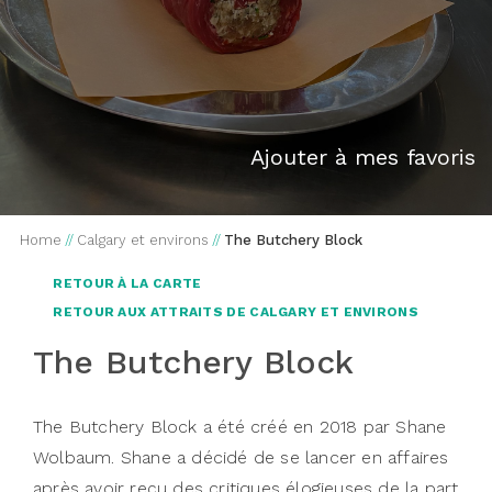
Ajouter à mes favoris
Home
//
Calgary et environs
//
The Butchery Block
RETOUR À LA CARTE
RETOUR AUX ATTRAITS DE CALGARY ET ENVIRONS
The Butchery Block
The Butchery Block a été créé en 2018 par Shane
Wolbaum. Shane a décidé de se lancer en affaires
après avoir reçu des critiques élogieuses de la part