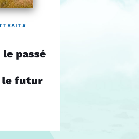
TTRAITS
 le passé
le futur