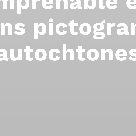
imprenable e
ens pictogr
autochtone