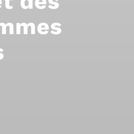
t des
ammes
s