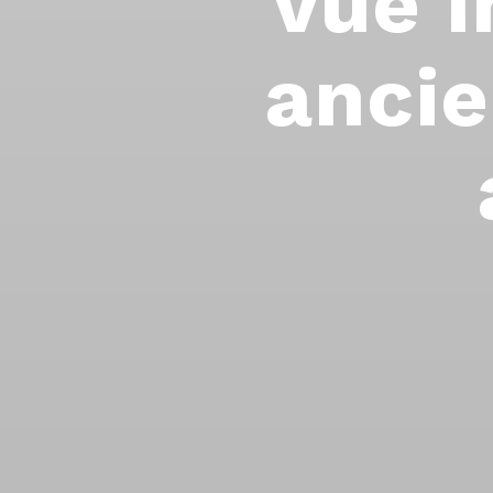
vue 
anci