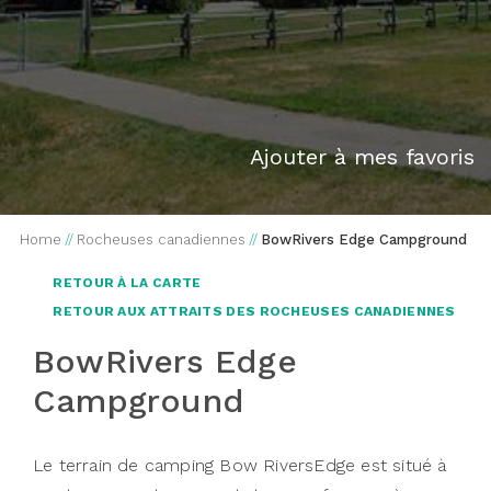
Ajouter à mes favoris
Home
//
Rocheuses canadiennes
//
BowRivers Edge Campground
RETOUR À LA CARTE
RETOUR AUX ATTRAITS DES ROCHEUSES CANADIENNES
BowRivers Edge
Campground
Le terrain de camping Bow RiversEdge est situé à