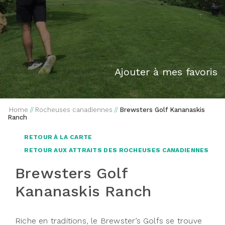
Ajouter à mes favoris
Home
//
Rocheuses canadiennes
//
Brewsters Golf Kananaskis
Ranch
RETOUR À LA CARTE
RETOUR AUX ATTRAITS DES ROCHEUSES CANADIENNES
Brewsters Golf
Kananaskis Ranch
Riche en traditions, le Brewster’s Golfs se trouve