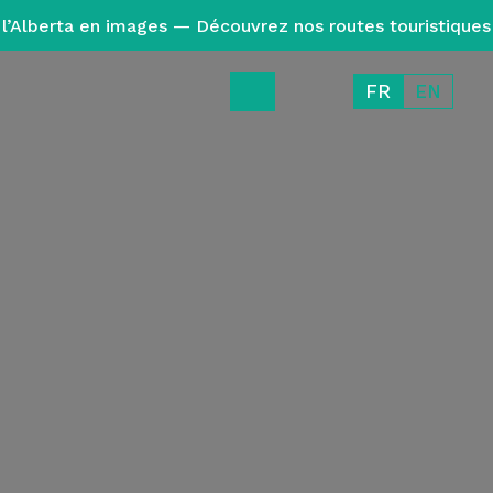
l’Alberta en images — Découvrez nos routes touristiques
FR
EN