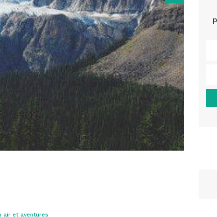
p
n air et aventures