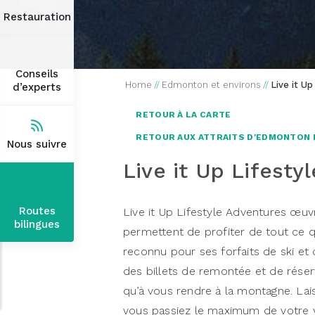
Restauration
Conseils
Home
//
Edmonton et environs
//
Live it U
d’experts
RETOUR À LA CARTE
RETOUR AUX ATTRAITS D'EDMONTON 
Nous suivre
Live it Up Lifesty
Routes
Live it Up Lifestyle Adventures œuvr
bilingues
permettent de profiter de tout ce que
reconnu pour ses forfaits de ski et 
des billets de remontée et de réser
qu’à vous rendre à la montagne. Lais
vous passiez le maximum de votre v